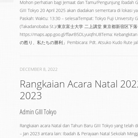
Mohon perhatian bagi Jemaat dan Tamu/Pengunjung Ibadah GI
GIII Tokyo 20 April 2025 akan diadakan sementara di lokasi 
Paskah: Waktu: 13:30 – selesaiTempat: Tokyo Fuji University 
(Takadanobaba St.)/東京富士大学 二上講堂 東京都新宿
https://maps.app.goo.gl/ffavrB5DLyuiqfnU8Tema: Kebangki
の甦り、私たちの勝利」Pembicara: Pdt. Atsuko Kudo Rute jala
DECEMBER 8, 2022
Rangkaian Acara Natal 20
2023
Admin GIII Tokyo
Rangkaian acara Natal dan Tahun Baru GIII Tokyo yang telah 
– Jan 2023 antara lain: Ibadah & Perayaan Natal Sekolah Mingg