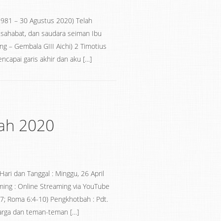
81 – 30 Agustus 2020) Telah
 sahabat, dan saudara seiman Ibu
g – Gembala GIII Aichi) 2 Timotius
ncapai garis akhir dan aku […]
ah 2020
ri dan Tanggal : Minggu, 26 April
ming : Online Streaming via YouTube
7; Roma 6:4-10) Pengkhotbah : Pdt.
uarga dan teman-teman […]