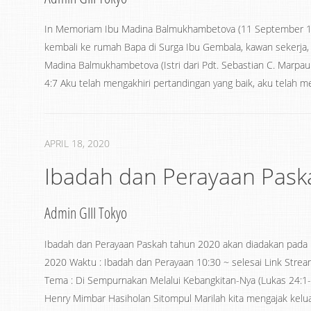
In Memoriam Ibu Madina Balmukhambetova (11 September 19
kembali ke rumah Bapa di Surga Ibu Gembala, kawan sekerja,
Madina Balmukhambetova (Istri dari Pdt. Sebastian C. Marpaun
4:7 Aku telah mengakhiri pertandingan yang baik, aku telah me
APRIL 18, 2020
Ibadah dan Perayaan Pask
Admin GIII Tokyo
Ibadah dan Perayaan Paskah tahun 2020 akan diadakan pada Ha
2020 Waktu : Ibadah dan Perayaan 10:30 ~ selesai Link Strea
Tema : Di Sempurnakan Melalui Kebangkitan-Nya (Lukas 24:1-
Henry Mimbar Hasiholan Sitompul Marilah kita mengajak kel