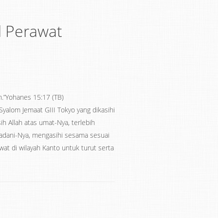
l Perawat
ohanes‬ ‭15:17‬ ‭(TB‬‬)
t GIII Tokyo yang dikasihi
ih Allah atas umat-Nya, terlebih
eladani-Nya, mengasihi sesama sesuai
at di wilayah Kanto untuk turut serta