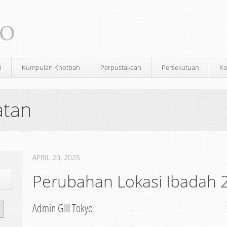
i
Kumpulan Khotbah
Perpustakaan
Persekutuan
Ko
atan
APRIL 20, 2025
Perubahan Lokasi Ibadah 2
Admin GIII Tokyo