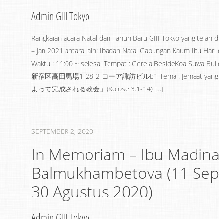
Admin GIII Tokyo
Rangkaian acara Natal dan Tahun Baru GIII Tokyo yang telah 
– Jan 2021 antara lain: Ibadah Natal Gabungan Kaum Ibu Hari
Waktu : 11:00 ~ selesai Tempat : Gereja BesideKoa Suwa Buil
新宿区高田馬場1-28-2 コーア諏訪ビル​B1 Tema : Jemaat yang 
よって完成される教会」(Kolose 3:1-14) […]
SEPTEMBER 2, 2020
In Memoriam – Ibu Madin
Balmukhambetova (11 Sep
30 Agustus 2020)
Admin GIII Tokyo