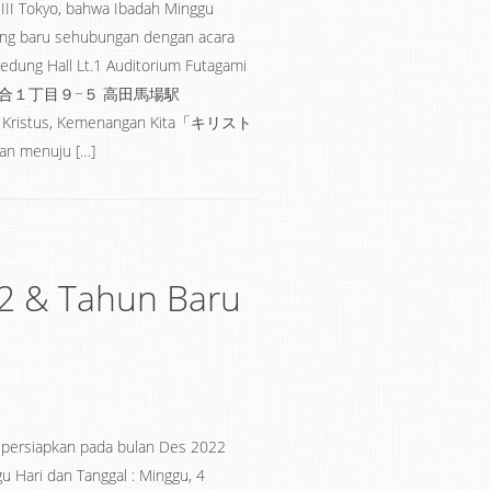
II Tokyo, bahwa Ibadah Minggu
yang baru sehubungan dengan acara
Gedung Hall Lt.1 Auditorium Futagami
区下落合１丁目９−５ 高田馬場駅
tan Kristus, Kemenangan Kita「キリスト
n menuju […]
22 & Tahun Baru
dipersiapkan pada bulan Des 2022
u Hari dan Tanggal : Minggu, 4