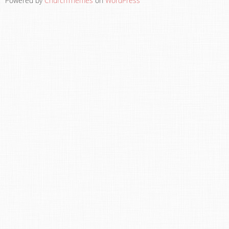
Powered by
ChurchThemes
on
WordPress