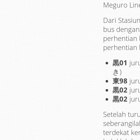
Meguro Line
Dari Stasi
bus dengan 
perhentian 
perhentian
黒01
jur
き)
東98
jur
黒02
jur
黒02
jur
Setelah tur
seberangila
terdekat ke